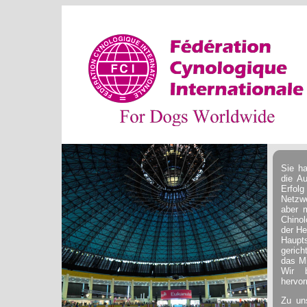
Sie h
die A
Erfol
Netzwe
aber 
Chinol
der He
Haupt
gerich
das Mi
Wir 
hervor
Zu un