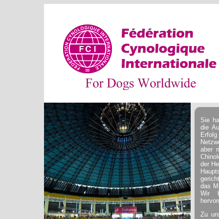
Sie h
die A
Erfol
Netzwe
aber 
Chinol
der He
Haupt
gerich
das Mi
Wir 
hervor
Zu un