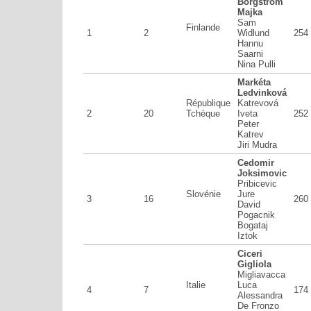
Borgström
Majka
Sam
Finlande
1
2
Widlund
254
Hannu
Saarni
Nina Pulli
Markéta
Ledvinková
République
Katrevová
2
20
Tchèque
Iveta
252
Peter
Katrev
Jiri Mudra
Cedomir
Joksimovic
Pribicevic
Slovénie
Jure
3
16
260
David
Pogacnik
Bogataj
Iztok
Ciceri
Gigliola
Migliavacca
Italie
Luca
4
7
174
Alessandra
De Fronzo