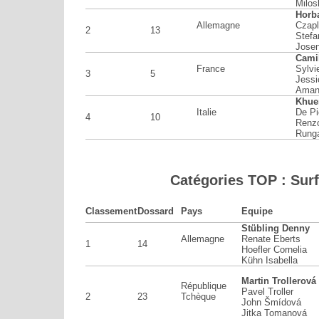
Milos
Horb
Allemagne
Czapl
2
13
Stefa
Josen
Camil
France
Sylvi
3
5
Jessi
Aman
Khue
Italie
De Pi
4
10
Renzo
Runga
Catégories TOP : Sur
Classement
Dossard
Pays
Equipe
Stübling Denny
Allemagne
Renate Eberts
1
14
Hoefler Cornelia
Kühn Isabella
Martin Trollerová
République
Pavel Troller
2
23
Tchèque
John Šmídová
Jitka Tomanová