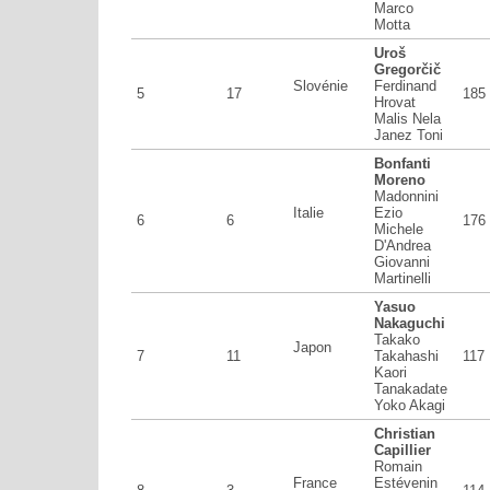
Marco
Motta
Uroš
Gregorčič
Slovénie
Ferdinand
5
17
185
Hrovat
Malis Nela
Janez Toni
Bonfanti
Moreno
Madonnini
Italie
Ezio
6
6
176
Michele
D'Andrea
Giovanni
Martinelli
Yasuo
Nakaguchi
Takako
Japon
7
11
Takahashi
117
Kaori
Tanakadate
Yoko Akagi
Christian
Capillier
Romain
France
Estévenin