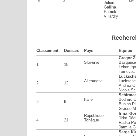
8
3
114
Julien
Gallina
Patrick
Villardry
Recherc
Classement
Dossard
Pays
Equipe
Gregor Ž
Slovénie
Bastjanči
1
18
Leban Igo
Ternovec 
Lucksche
Allemagne
Luckschei
2
12
Andrea O
Nicole Sc
Schirmac
Italie
Bodrero D
3
9
Bunino Pi
Grasso M
Irina Klo
République
Jitka Děd
4
21
Tchèque
Radka Po
Jarmila C
Serge Kl