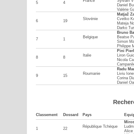
France
Sylvain V
5
4
Daniel Bur
Valérie G
Matjaž Z
Slovénie
Cvetko K
6
19
Mateja No
Darko Tu
Bruno Ba
Belgique
Beatse P
7
1
Simon Ma
Philippe 
Pini Pier
Italie
Liron Gui
8
8
Nicola Ca
Campanil
Radu Mar
Roumanie
Liviu Ion
9
15
Corina Di
Daniel O
Recher
Classement
Dossard
Pays
Equi
Miro
République Tchèque
Ludm
1
22
Alice