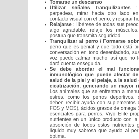
Tomarse un descanso
Utilizar señales tranquilizantes
:
parpadear, mirar hacia otro lado en
contacto visual con el perro, y respirar h
Relajarse
: libérese de todas sus preo
algo agradable, relaje los músculo
postura que transmita seguridad.
Tranquilizar al perro / Formarse sob
perro que es genial y que todo está b
conversación en tono desenfadado, suav
voz puede calmar mucho, así que no lo
dará cuenta enseguida.
Se debe abordar el mal funciona
inmunológico que puede afectar de
salud de la piel y el pelaje, a la salud
cicatrización, generando un mayor r
Los animales que se enfrentan a menu
estrés, como los perros deportivos, d
deben recibir ayuda con suplementos de
FOS y MOS), ácidos grasos de omega 3 
esenciales para perros. Viyo Elite pro
nutrientes en un único producto con l
absorción de todos estos nutrientes 
líquida muy sabrosa que ayuda al per
óptima.