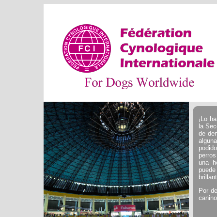
¡Lo ha
la Sec
de den
algun
podido
perros
una h
puede
brilla
Por de
canino