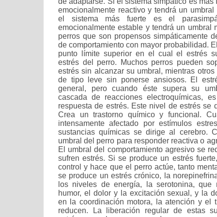
de adaptarse. Si el sistema simpático es más f
emocionalmente reactivo y tendrá un umbral 
el sistema más fuerte es el parasimpá
emocionalmente estable y tendrá un umbral m
perros que son propensos simpáticamente de
de comportamiento con mayor probabilidad. El
punto límite superior en el cual el estrés s
estrés del perro. Muchos perros pueden sop
estrés sin alcanzar su umbral, mientras otros 
de tipo leve sin ponerse ansiosos. El estr
general, pero cuando éste supera su um
cascada de reacciones electroquímicas, e
respuesta de estrés. Este nivel de estrés se
Crea un trastorno químico y funcional. C
intensamente afectado por estímulos estres
sustancias químicas se dirige al cerebro. 
umbral del perro para responder reactiva o a
El umbral del comportamiento agresivo se re
sufren estrés. Si se produce un estrés fuerte
control y hace que el perro actúe, tanto ment
se produce un estrés crónico, la norepinefri
los niveles de energía, la serotonina, que 
humor, el dolor y la excitación sexual, y la 
en la coordinación motora, la atención y el 
reducen. La liberación regular de estas s