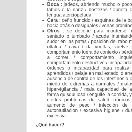
Boca
: jadeos, abriendo mucho o poco
labios o la nariz / bostezos / aprieta 
lengua aterciopelada.
Cara
: ceño fruncido / esquinas de la bo
hacia atrás o desiguales / venas promine
Otros
: se detiene para morderse, 
sentado o tumbado / acude intentando
sudor en las patas / posición del rabo 
olfatea / cava / da vueltas, vuelve
comportamiento fuera de contexto / pérd
a comer / comportamiento inquie
comportamiento destructivo / incapacida
órdenes o incapacidad para realizar
aprendidos / pelaje en mal estado, diarr
ausencia de control de los intestinos o l
miedo de extremas a normales / malo
hipervigilancia / mala capacidad de 
forma quisquillosa / engulle la comida, 
ciertos problemas de salud crónicos
aumento de peso / infección de v
automutilación / excesiva higiene / d
excesiva.
¿Qué hacer?