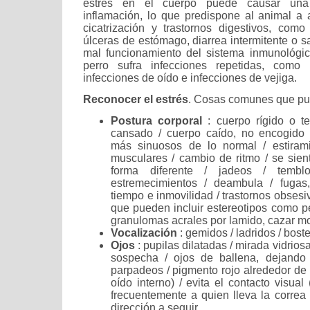
estrés en el cuerpo puede causar una
inflamación, lo que predispone al animal a a
cicatrización y trastornos digestivos, como 
úlceras de estómago, diarrea intermitente o 
mal funcionamiento del sistema inmunológi
perro sufra infecciones repetidas, como 
infecciones de oído e infecciones de vejiga.
Reconocer el estrés
. Cosas comunes que pue
Postura corporal
: cuerpo rígido o t
cansado / cuerpo caído, no encogido
más sinuosos de lo normal / estirami
musculares / cambio de ritmo / se sien
forma diferente / jadeos / temblo
estremecimientos / deambula / fugas
tiempo e inmovilidad / trastornos obses
que pueden incluir estereotipos como pe
granulomas acrales por lamido, cazar m
Vocalización
: gemidos / ladridos / bost
Ojos
: pupilas dilatadas / mirada vidrios
sospecha / ojos de ballena, dejando 
parpadeos / pigmento rojo alrededor de 
oído interno) / evita el contacto visual
frecuentemente a quien lleva la correa 
dirección a seguir.