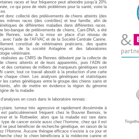
rtaines races et leur fréquence peut atteindre jusqu’à 20%
née, ce qui pose de réels problèmes pour la santé, voire la
ces.
nt donc collecté des prélèvements de chiens atteints (des
es mêmes races (des contrôles) et leur famille, afin de
énétiques de différentes maladies dans différentes races.
une bio-banque de prélèvements de chiens, Cani-DNA, a été
e Rennes, suite à la mise en place d’un réseau de
s, avec l’aide de l’AFVAC et de la Société Centrale Canine.
lement constitué de vétérinaires praticiens, des quatre
ançaises, de la société Antagène et des laboratoires
logie vétérinaire.
 réalisées au CNRS de Rennes débutent par la collecte de
e chiens atteints et de leurs apparentés, puis l’ADN de
t et des centaines de milliers de marqueurs génétiques sont
canin; tout ce travail aboutit à la production d’une carte
de chaque chien. Les analyses génétiques et statistiques
r les cartes génétiques entre le groupe des chiens sains et
tteints, afin de mettre en évidence la région du génome
rigine de la maladie.
d’analyses en cours dans le laboratoire rennais :
cytaire, tumeur très agressive et rapidement disséminée à
 est particulièrement fréquent chez le Bouvier Bernois, le
ever et le Rottweiler, alors que la maladie est rare dans
Togeth
e type de cancer existe aussi chez l’homme, chez qui il est
il ne peut bénéficier de recherche génétique, en raison de la
ez l’Homme. Aucune thérapie efficace n’existe à ce jour et
cherche chez le chien bénéficiera à la médecine canine et