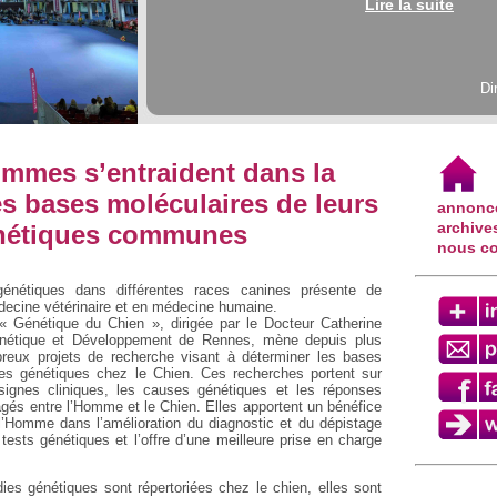
Lire la suite
Di
mmes s’entraident dans la
s bases moléculaires de leurs
annonc
archive
nétiques communes
nous co
énétiques dans différentes races canines présente de
decine vétérinaire et en médecine humaine.
 « Génétique du Chien », dirigée par le Docteur Catherine
Génétique et Développement de Rennes, mène depuis plus
reux projets de recherche visant à déterminer les bases
es génétiques chez le Chien. Ces recherches portent sur
signes cliniques, les causes génétiques et les réponses
agés entre l’Homme et le Chien. Elles apportent un bénéfice
l’Homme dans l’amélioration du diagnostic et du dépistage
tests génétiques et l’offre d’une meilleure prise en charge
ies génétiques sont répertoriées chez le chien, elles sont