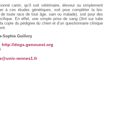
onné canin, qu’il soit vétérinaire, éleveur ou simplement
iper à ces études génétiques, soit pour compléter la bio-
de toute race de tout âge, sain ou malade), soit pour des
cifique. En effet, une simple prise de sang (3ml sur tube
copie du pedigree du chien et d’un questionnaire clinique
ent.
e-Sophie Guillory
http://dogs.genouest.org
 :
é
re@univ-rennes1.fr