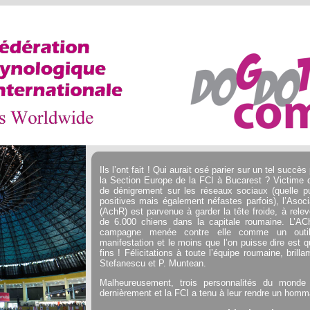
Ils l’ont fait ! Qui aurait osé parier sur un tel succè
la Section Europe de la FCI à Bucarest ? Victime 
de dénigrement sur les réseaux sociaux (quelle pu
positives mais également néfastes parfois), l’Aso
(AchR) est parvenue à garder la tête froide, à relever
de 6.000 chiens dans la capitale roumaine. L’ACh
campagne menée contre elle comme un outi
manifestation et le moins que l’on puisse dire est q
fins ! Félicitations à toute l’équipe roumaine, bril
Stefanescu et P. Muntean.
Malheureusement, trois personnalités du monde
dernièrement et la FCI a tenu à leur rendre un hom