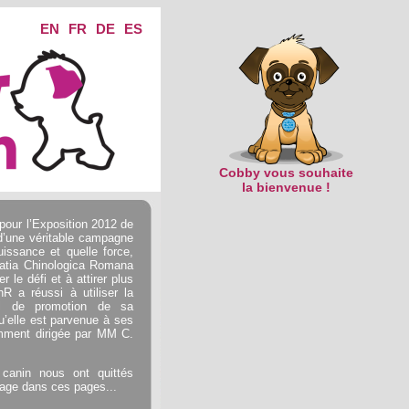
EN
FR
DE
ES
Cobby vous souhaite
la bienvenue !
s pour l’Exposition 2012 de
d’une véritable campagne
issance et quelle force,
ciatia Chinologica Romana
 le défi et à attirer plus
R a réussi à utiliser la
l de promotion de sa
u’elle est parvenue à ses
lamment dirigée par MM C.
 canin nous ont quittés
mage dans ces pages...