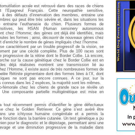
omutilation acrale est retrouvé dans des races de chiens
l’Epagneul Français. Cette neuropathie sensitive,
 à des défauts d’innervation des membres, entraine une
mbres qui peut être très sévère et, dans les situations les
e entraine l’euthanasie du chien. Plusieurs formes de
ensitives, les HSAN (Human sensinery autonomous
ent chez l’Homme; des gènes ont déjà été identifiés, mais
toutes les formes ; ainsi, découvrir de nouveaux gènes chez
it d’enrichir le nombre de gènes impliqués chez l’homme.
se caractérisent par un trouble progressif de la vision, se
lement par une cécité complète. Plus de 100 races sont
ie progressive de la rétine dont le Border Collie. Là encore,
herche sur la cause génétique chez le Border Collie est en
des déjà réalisées montrent une transmission lié au
ez l’Homme, il existe aussi de très nombreuses formes de
elée Rétinite pigmentaire dont des formes liées à l’X, dont
tiques ne sont pas encore connues. A ce jour, sur la
 connus dans les 2 espèces, la majorité sont les mêmes.
o-fémorale chez les chiens de grande race se révèle un
 Une composante partielle multigénétique est mise en
a tout récemment permis d’identifier le gène défectueux
ose chez le Golden Retriever. Ce gène s’est avéré être
ns une ichtyose humaine congénitale et a permis la
e fonction dans la barrière cutanée. Un test génétique a pu
ien pour le diagnostic et le dépistage, permettant ainsi une
élevage et une diminution progressive de la maladie dans