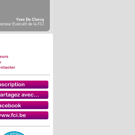
Yves De Clercq
recteur Exécutif de la FCI
eurs
s
ntacter