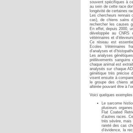
souvent spécifiques à ce
au sein de cette race don
longévité de certaines ra
Les chercheurs rennais o
cas), de chiens sains d
rechercher les causes g
En effet, depuis 2000, 
développée au CNRS d
vétérinaires et d’éleveur
Ce réseau est essentiel
Ecoles Vétérinaires fr
d’analyses et d’histopatho
Les analyses génétiques
prélèvements sanguins d
chaque animal est extrai
analysés sur chaque ADN 
génétique très précise 
visent ensuite à compare
le groupe des chiens a
altérée pouvant être à l’o
Voici quelques exemples 
Le sarcome histio
plusieurs organes
Flat Coated Retri
d’autres races. C
très sévère, mais 
rareté des cas ch
d’évidence, la re