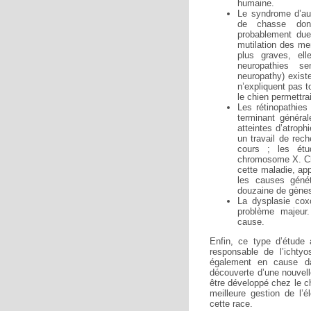
humaine.
Le syndrome d’aut
de chasse dont 
probablement due
mutilation des me
plus graves, ell
neuropathies s
neuropathy) exist
n’expliquent pas 
le chien permettra
Les rétinopathies 
terminant généra
atteintes d’atroph
un travail de rec
cours ; les étu
chromosome X. Ch
cette maladie, app
les causes géné
douzaine de gènes
La dysplasie cox
problème majeur.
cause.
Enfin, ce type d’étude 
responsable de l’ichty
également en cause da
découverte d’une nouvell
être développé chez le ch
meilleure gestion de l’
cette race.