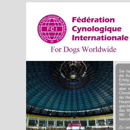
Sie h
die A
Erfol
Netzwe
aber 
Chinol
der He
Haupt
gerich
das Mi
Wir 
hervor
Zu un