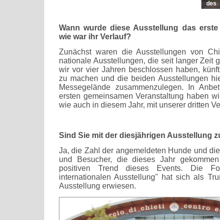
des
Orga
Robe
Wann wurde diese Ausstellung das erste 
der 
wie war ihr Verlauf?
rec
Diod
Zunächst waren die Ausstellungen von Chi
Cino
nationale Ausstellungen, die seit langer Zeit g
Anna
wir vor vier Jahren beschlossen haben, kün
zu machen und die beiden Ausstellungen hie
Messegelände zusammenzulegen. In Anbetr
ersten gemeinsamen Veranstaltung haben wir
wie auch in diesem Jahr, mit unserer dritten V
Sind Sie mit der diesjährigen Ausstellung 
Ja, die Zahl der angemeldeten Hunde und die 
und Besucher, die dieses Jahr gekommen 
positiven Trend dieses Events. Die Fo
internationalen Ausstellung" hat sich als Tr
Ausstellung erwiesen.