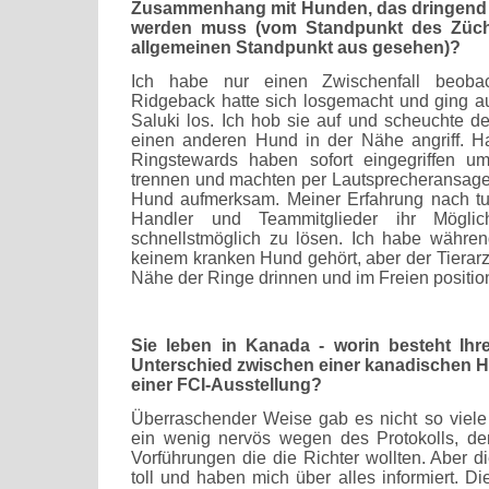
Zusammenhang mit Hunden, das dringend 
werden muss (vom Standpunkt des Züch
allgemeinen Standpunkt aus gesehen)?
Ich habe nur einen Zwischenfall beobac
Ridgeback hatte sich losgemacht und ging a
Saluki los. Ich hob sie auf und scheuchte de
einen anderen Hund in der Nähe angriff. H
Ringstewards haben sofort eingegriffen 
trennen und machten per Lautsprecheransage 
Hund aufmerksam. Meiner Erfahrung nach tun
Handler und Teammitglieder ihr Mögli
schnellstmöglich zu lösen. Ich habe währen
keinem kranken Hund gehört, aber der Tierarzt
Nähe der Ringe drinnen und im Freien position
Sie leben in Kanada - worin besteht Ih
Unterschied zwischen einer kanadischen 
einer FCI-Ausstellung?
Überraschender Weise gab es nicht so viele
ein wenig nervös wegen des Protokolls, der
Vorführungen die die Richter wollten. Aber 
toll und haben mich über alles informiert. D