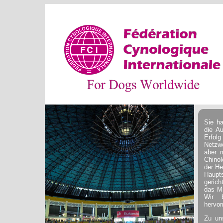
Sie h
die A
Erfol
Netzwe
aber 
Chinol
der He
Haupt
gerich
das Mi
Wir 
hervor
Zu un